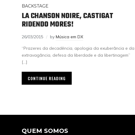
BACKSTAGE
LA CHANSON NOIRE, CASTIGAT
RIDENDO MORES!
26/03/2015
by
Música em DX
“Prazeres da decadência, apologia da exuberância e da
extravagância, defesa da liberdade e da libertinagem”
[…]
CONTINUE READING
QUEM SOMOS