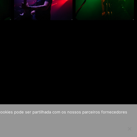
s cookies pode ser partilhada com os nossos parceiros fornecedores