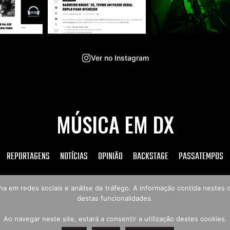
Ver no Instagram
MÚSICA EM DX
REPORTAGENS
NOTÍCIAS
OPINIÃO
BACKSTAGE
PASSATEMPOS
tilha em redes sociais e análise de tráfego. A informação contida neste
destas funcionalidades.
Copyright © 2026 Música em DX
Ao navegar neste site, estará a consentir a utilização destes cookies.