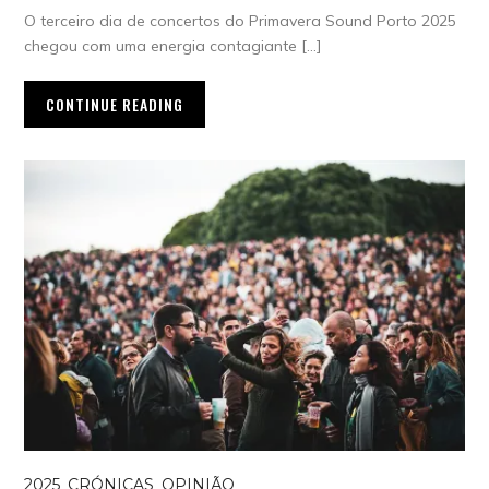
O terceiro dia de concertos do Primavera Sound Porto 2025
chegou com uma energia contagiante […]
CONTINUE READING
2025
,
CRÓNICAS
,
OPINIÃO