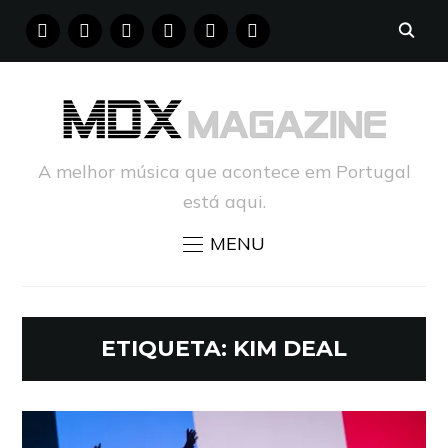
FACEBOOK
INSTAGRAM
YOUTUBE
X
PINTEREST
TUMBLR
A melhor música que acontece em Portugal
está aqui.
MENU
ETIQUETA:
KIM DEAL