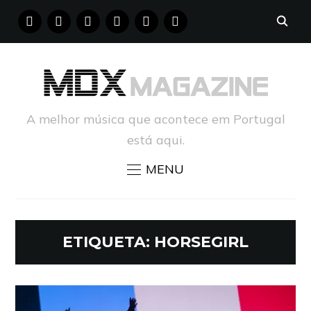
FACEBOOK
INSTAGRAM
YOUTUBE
X
PINTEREST
TUMBLR
A melhor música que acontece em Portugal
está aqui.
MENU
ETIQUETA:
HORSEGIRL