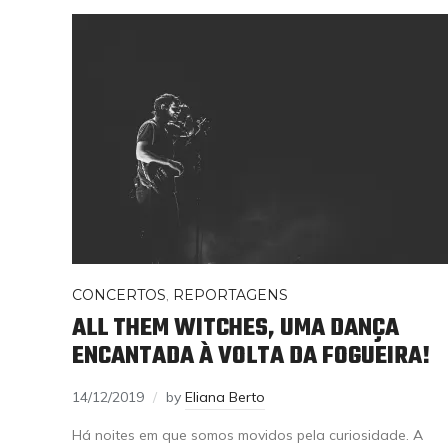
CONCERTOS
,
REPORTAGENS
ALL THEM WITCHES, UMA DANÇA
ENCANTADA À VOLTA DA FOGUEIRA!
14/12/2019
by
Eliana Berto
Há noites em que somos movidos pela curiosidade. A