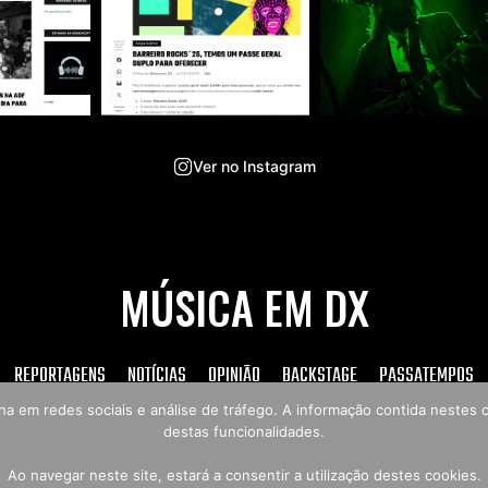
Ver no Instagram
MÚSICA EM DX
REPORTAGENS
NOTÍCIAS
OPINIÃO
BACKSTAGE
PASSATEMPOS
tilha em redes sociais e análise de tráfego. A informação contida neste
destas funcionalidades.
Copyright © 2026 Música em DX
Ao navegar neste site, estará a consentir a utilização destes cookies.