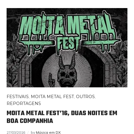
FESTIVAIS
,
MOITA METAL FEST
,
OUTROS
,
REPORTAGENS
MOITA METAL FEST’16, DUAS NOITES EM
BOA COMPANHIA
27/03/2016
by
Música em DX