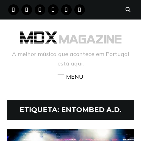
FACEBOOK
INSTAGRAM
YOUTUBE
X
PINTEREST
TUMBLR
A melhor música que acontece em Portugal
está aqui.
MENU
ETIQUETA:
ENTOMBED A.D.