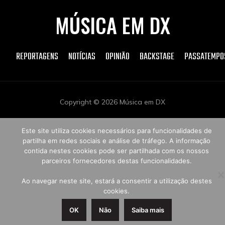
MÚSICA EM DX
REPORTAGENS
NOTÍCIAS
OPINIÃO
BACKSTAGE
PASSATEMPO
Copyright © 2026 Música em DX
Este site utiliza cookies necessários para funcionalidades de
partilha em redes sociais e análise de tráfego. A informação
contida nestes cookies pode ser partilhada com os nossos
parceiros fornecedores destas funcionalidades.
Ao navegar neste site, estará a consentir a utilização destes
cookies.
OK
Não
Saiba mais