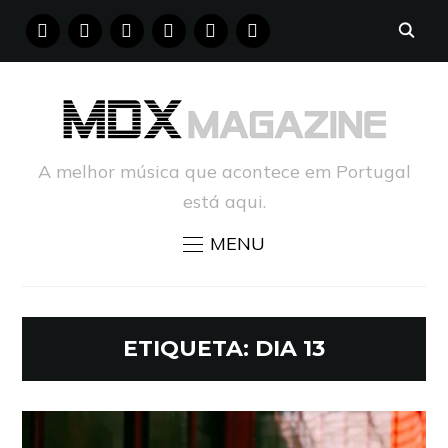
FACEBOOK
INSTAGRAM
YOUTUBE
X
PINTEREST
TUMBLR
A melhor música que acontece em Portugal
está aqui.
MENU
ETIQUETA:
DIA 13