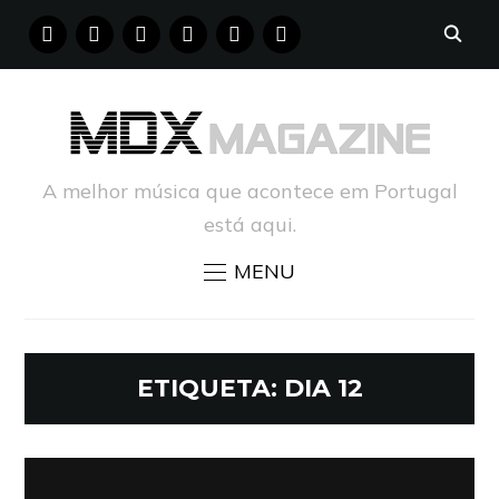
FACEBOOK
INSTAGRAM
YOUTUBE
X
PINTEREST
TUMBLR
A melhor música que acontece em Portugal
está aqui.
MENU
ETIQUETA:
DIA 12