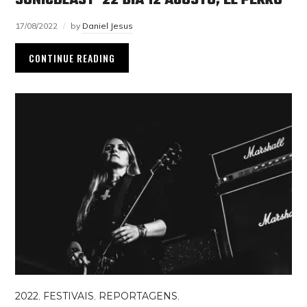
17/08/2022
by
Daniel Jesus
CONTINUE READING
2022
,
FESTIVAIS
,
REPORTAGENS
,