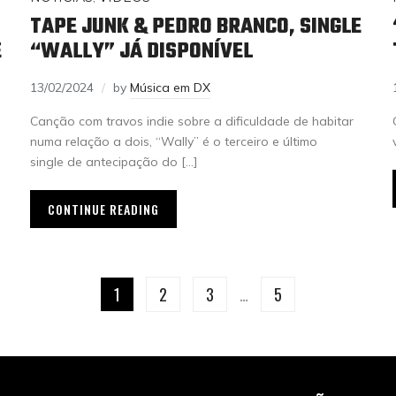
TAPE JUNK & PEDRO BRANCO, SINGLE
E
“WALLY” JÁ DISPONÍVEL
13/02/2024
by
Música em DX
Canção com travos indie sobre a dificuldade de habitar
numa relação a dois, “Wally” é o terceiro e último
single de antecipação do […]
CONTINUE READING
1
2
3
…
5