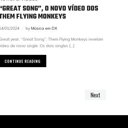
“GREAT SONG”, O NOVO VÍDEO DOS
THEM FLYING MONKEYS
14/01/2024
by
Música em DX
Great year, “Great Song”: Them Flying Monkeys revelam
vídeo de novo single. Os dois singles […]
CONTINUE READING
Next