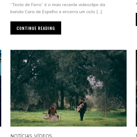
“Testa de Ferro” é o mais recente videoclipe da
banda Cara de Espelho e encerra um ciclo […]
CONTINUE READING
NOTÍCIAS
,
VÍDEOS