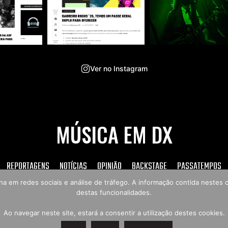
Ver no Instagram
MÚSICA EM DX
REPORTAGENS
NOTÍCIAS
OPINIÃO
BACKSTAGE
PASSATEMPOS
tilha em redes sociais e análise de tráfego. A informação contida neste
destas funcionalidades.
Copyright © 2026 Música em DX
Ao navegar neste site, estará a consentir a utilização destes cookies.