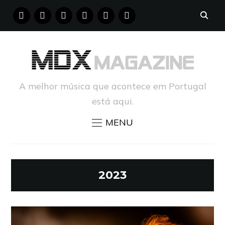
FACEBOOK
INSTAGRAM
YOUTUBE
X
PINTEREST
TUMBLR
A melhor música que acontece em Portugal
está aqui.
MENU
2023