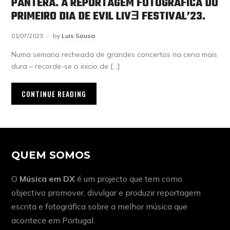
PANTERA. A REPORTAGEM FOTOGRÁFICA DO
PRIMEIRO DIA DE EVIL LIVƎ FESTIVAL’23.
01/07/2023
by
Luis Sousa
Numa semana recheada de grandes concertos na cena mais
dura – recorde-se o inicio de […]
CONTINUE READING
QUEM SOMOS
O
Música em DX
é um projecto que tem como
objectivo promover, divulgar e produzir reportagem
escrita e fotográfica sobre a melhor música que
acontece em Portugal.