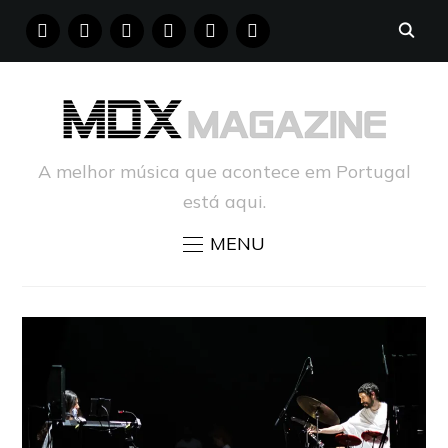
FACEBOOK
INSTAGRAM
YOUTUBE
X
PINTEREST
TUMBLR
A melhor música que acontece em Portugal
está aqui.
MENU