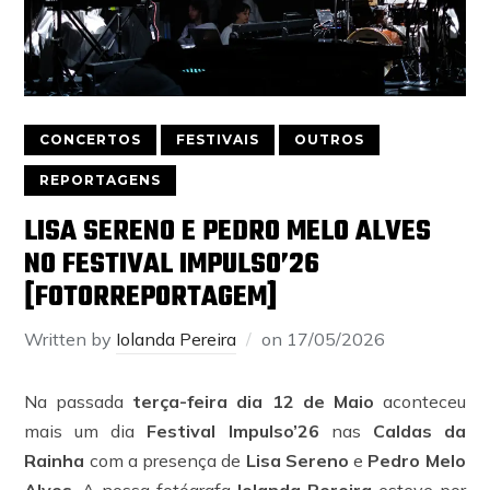
CONCERTOS
FESTIVAIS
OUTROS
REPORTAGENS
LISA SERENO E PEDRO MELO ALVES
NO FESTIVAL IMPULSO’26
[FOTORREPORTAGEM]
Written by
Iolanda Pereira
on
17/05/2026
Na passada
terça-feira dia 12 de Maio
aconteceu
mais um dia
Festival Impulso’26
nas
Caldas da
Rainha
com a presença de
Lisa Sereno
e
Pedro Melo
Alves
. A nossa fotógrafa
Iolanda Pereira
esteve por