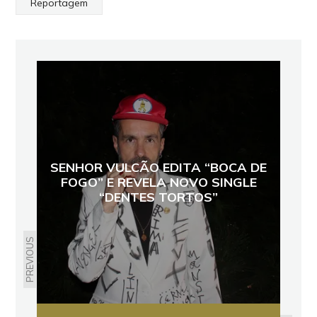
Reportagem
SENHOR VULCÃO EDITA “BOCA DE
FOGO” E REVELA NOVO SINGLE
“DENTES TORTOS”
PREVIOUS