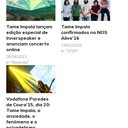
Tame Impala lançam
Tame Impala
edição especial de
confirmados no NOS
Innerspeaker e
Alive’16
anunciam concerto
19/01/2016
online
In "2016"
05/04/2021
In "Notícias"
Vodafone Paredes
de Coura’15, dia 20:
Tame Impala, a
ansiedade, o
fenómeno e o
psicadelismo