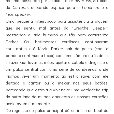
mesmo, passaram por 2 faixas do
Slow Rush
, 8 faixas
do
Currents
deixando espaço para o
Lonerism
e o
Innerspeaker
.
Uma pequena interrupção para assistência a alguém
que se sentiu mal antes da “Breathe Deeper”,
mostrando o lado humano que tão bem caracteriza
Parker. Os batimentos cardíacos continuaram
constantes até Kevin Parker sair do palco (com a
banda a continuar a tocar) com uma câmara atrás de si,
ir fazer xixi, lavar as mãos, ajeitar o cabelo e dirigir-se a
um palco central com uma série de candeeiros, onde
iríamos viver um momento ao estilo rave, com ele
deitado a cantar, ou a mexer nos seus botões,
parecendo que estava a vivenciar uma verdadeira trip
do outro lado do mundo enquanto os nossos corações
aceleravam firmemente.
De regresso ao palco principal, dá-se início ao beat da