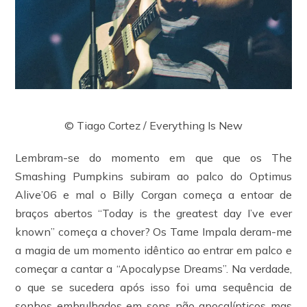
© Tiago Cortez / Everything Is New
Lembram-se do momento em que que os The
Smashing Pumpkins subiram ao palco do Optimus
Alive’06 e mal o Billy Corgan começa a entoar de
braços abertos “Today is the greatest day I’ve ever
known” começa a chover? Os Tame Impala deram-me
a magia de um momento idêntico ao entrar em palco e
começar a cantar a “Apocalypse Dreams”. Na verdade,
o que se sucedera após isso foi uma sequência de
sonhos embrulhados em sons não apocalípticos mas