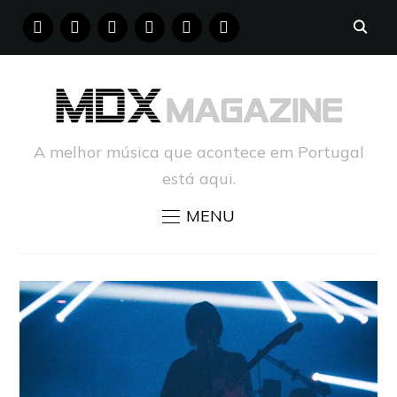
FACEBOOK
INSTAGRAM
YOUTUBE
X
PINTEREST
TUMBLR
A melhor música que acontece em Portugal
está aqui.
MENU