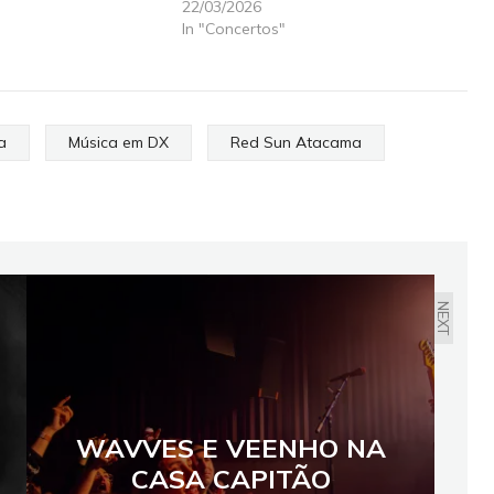
22/03/2026
In "Concertos"
a
Música em DX
Red Sun Atacama
NEXT
WAVVES E VEENHO NA
CASA CAPITÃO