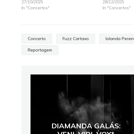
27/10/2025
28/12/2025
In "Concertos"
In "Concertos"
Concerto
Fuzz Cartaxo
Iolanda Pereir
Reportagem
DIAMANDA GALÁS:
VENI, VIDI, VOX*