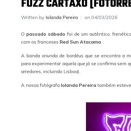
FUZZ CARTAXO [FOTORR
Written by
Iolanda Pereira
on
04/03/2026
O
passado sábado
foi de um autêntico, frenétic
com os franceses
Red Sun Atacama
.
A banda oriunda de bordéus que se encontra a me
para experimentar aquela que já se confirma sem 
arredores, incluindo Lisboa).
A nossa fotógrafa
Iolanda Pereira
também esteve 