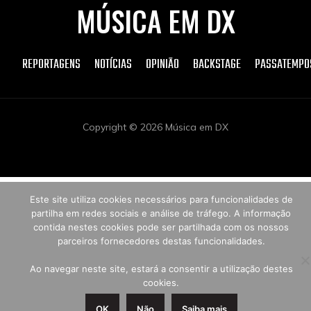
MÚSICA EM DX
REPORTAGENS
NOTÍCIAS
OPINIÃO
BACKSTAGE
PASSATEMPO
Copyright © 2026 Música em DX
Este site utiliza cookies necessários para funcionalidades de
partilha em redes sociais e análise de tráfego. A informação
contida nestes cookies pode ser partilhada com os nossos
parceiros fornecedores destas funcionalidades.
Ao navegar neste site, estará a consentir a utilização destes
cookies.
OK
Não
Saiba mais