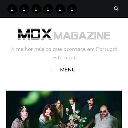
FACEBOOK
INSTAGRAM
YOUTUBE
X
PINTEREST
TUMBLR
A melhor música que acontece em Portugal
está aqui.
MENU