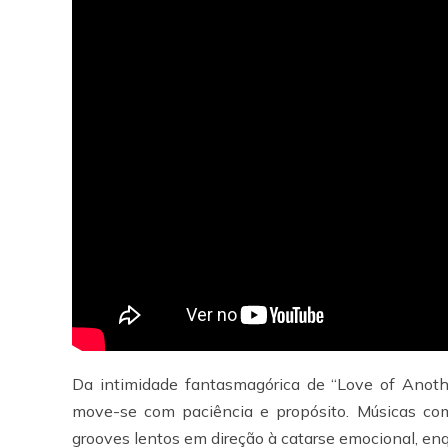
Da intimidade fantasmagórica de “Love of Anoth
move-se com paciência e propósito. Músicas com
grooves lentos em direção à catarse emocional, e