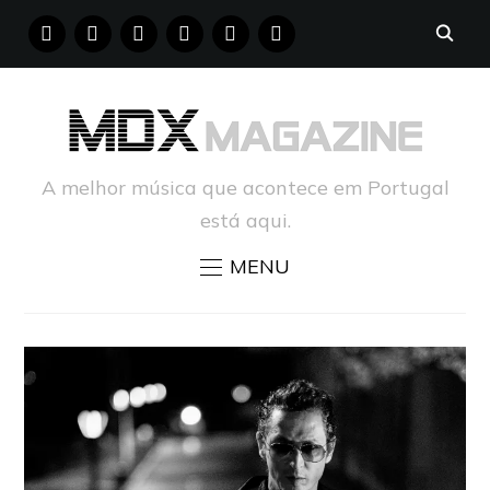
FACEBOOK
INSTAGRAM
YOUTUBE
X
PINTEREST
TUMBLR
A melhor música que acontece em Portugal
está aqui.
MENU