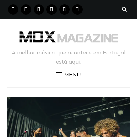
FACEBOOK
INSTAGRAM
YOUTUBE
X
PINTEREST
TUMBLR
A melhor música que acontece em Portugal
está aqui.
MENU