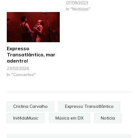
07/09/2023
In "Notícias"
Expresso
Transatlântico, mar
adentro!
23/03/2026
In "Concertos"
Cristina Carvalho
Expresso Transatlântico
Init4daMusic
Música em DX
Noticia