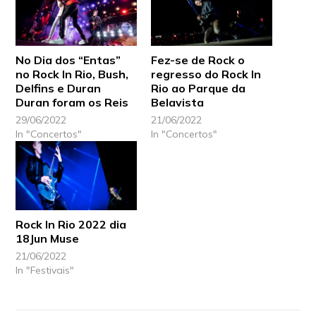
No Dia dos “Entas”
Fez-se de Rock o
no Rock In Rio, Bush,
regresso do Rock In
Delfins e Duran
Rio ao Parque da
Duran foram os Reis
Belavista
29/06/2022
21/06/2022
In "Concertos"
In "Concertos"
Rock In Rio 2022 dia
18Jun Muse
21/06/2022
In "Festivais"