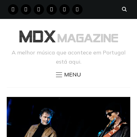
FACEBOOK
INSTAGRAM
YOUTUBE
X
PINTEREST
TUMBLR
A melhor música que acontece em Portugal
está aqui.
MENU