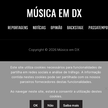
MÚSICA EM DX
REPORTAGENS
NOTÍCIAS
OPINIÃO
BACKSTAGE
PASSATEMPO
Copyright © 2026 Música em DX
Este site utiliza cookies necessários para funcionalidades de
partilha em redes sociais e análise de tráfego. A informação
contida nestes cookies pode ser partilhada com os nossos
parceiros fornecedores destas funcionalidades.
Ao navegar neste site, estará a consentir a utilização destes
cookies.
OK
Não
Saiba mais