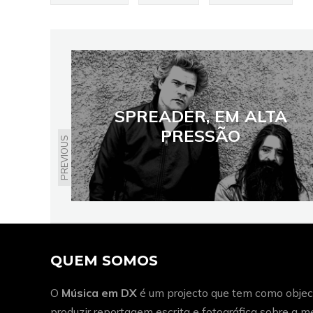
SPREADER, EM ALTA
PRESSÃO
PREVIOUS
QUEM SOMOS
O
Música em DX
é um projecto que tem como object
produzir reportagem escrita e fotográfica sobre a 