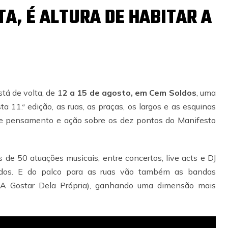
TA, É ALTURA DE HABITAR A
tá de volta, de 1
2 a 15 de agosto, em Cem Soldos
, uma
ta 11.ª edição, as ruas, as praças, os largos e as esquinas
e pensamento e ação sobre os dez pontos do Manifesto
 de 50 atuações musicais, entre concertos, live acts e DJ
ldos. E do palco para as ruas vão também as bandas
A Gostar Dela Própria), ganhando uma dimensão mais