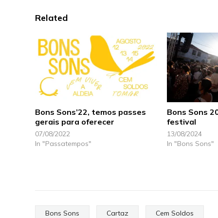
Related
Bons Sons’22, temos passes
Bons Sons 20
gerais para oferecer
festival
07/08/2022
13/08/2024
In "Passatempos"
In "Bons Sons"
Bons Sons
Cartaz
Cem Soldos