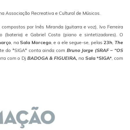
na Associação Recreativa e Cultural de Músicos.
, compostos por Inês Miranda (guitarra e voz), Ivo Ferreira
o (bateria) e Gabriel Costa (piano e sintetizadores). O
março
, na
Sala Morcego
, e a ele segue-se, pelas
23h
,
The
ite do *SIGA* conta ainda com
Bruno Jorge (SRAF – “OS
erra com o Dj
BADOGA & FIGUEIRA,
na
Sala *SIGA*
, com