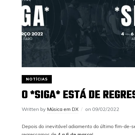
NOTÍCIAS
O *SIGA* ESTÁ DE REGRE
Written by
Música em DX
on
09/02/2022
Depois do inevitável adiamento do último fim-de-s
regressamos de
4 a 6 de março
!