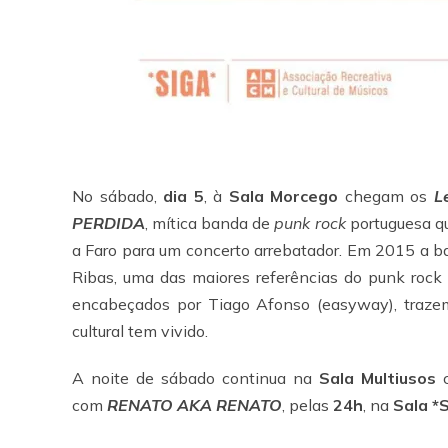
No sábado,
dia 5
, à
Sala Morcego
chegam os
L
PERDIDA
, mítica banda de
punk rock
portuguesa qu
a Faro para um concerto arrebatador. Em 2015 a ba
Ribas, uma das maiores referências do punk rock
encabeçados por Tiago Afonso (easyway), trazem-
cultural tem vivido.
A noite de sábado continua na
Sala Multiusos
com
RENATO AKA RENATO
, pelas
24h
, na
Sala *