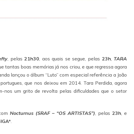
efty
, pelas
21h30
, aos quais se segue, pelas
23h
,
TARA
e tantas boas memórias já nos criou, e que regressa agora
nda lançou o álbum “Luto” com especial referência a João
 portugues, que nos deixou em 2014. Tara Perdida, agora
nos um grito de revolta pelas dificuldades que o setor
com
Nocturnus (SRAF – “OS ARTISTAS”)
, pelas
23h
, e
SIGA*
.