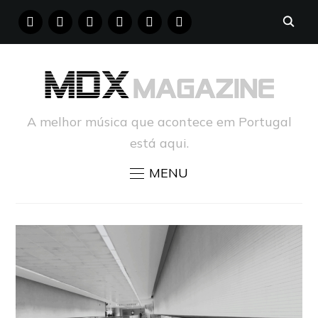
FACEBOOK
INSTAGRAM
YOUTUBE
X
PINTEREST
TUMBLR
A melhor música que acontece em Portugal
está aqui.
MENU