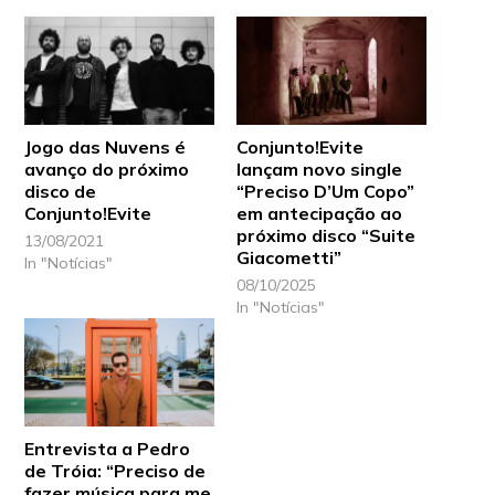
Jogo das Nuvens é
Conjunto!Evite
avanço do próximo
lançam novo single
disco de
“Preciso D’Um Copo”
Conjunto!Evite
em antecipação ao
próximo disco “Suite
13/08/2021
Giacometti”
In "Notícias"
08/10/2025
In "Notícias"
Entrevista a Pedro
de Tróia: “Preciso de
fazer música para me