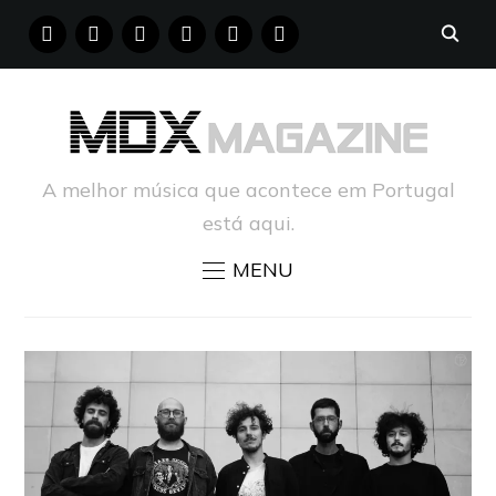
FACEBOOK
INSTAGRAM
YOUTUBE
X
PINTEREST
TUMBLR
A melhor música que acontece em Portugal
está aqui.
MENU