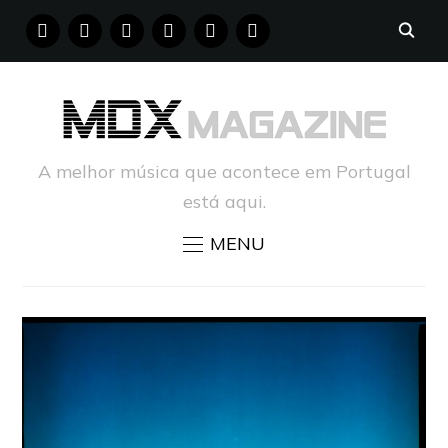
FACEBOOK
INSTAGRAM
YOUTUBE
X
PINTEREST
TUMBLR
A melhor música que acontece em Portugal
está aqui.
MENU