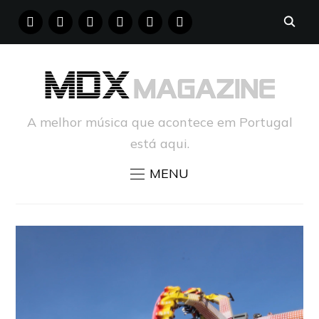
FACEBOOK
INSTAGRAM
YOUTUBE
X
PINTEREST
TUMBLR
A melhor música que acontece em Portugal
está aqui.
MENU