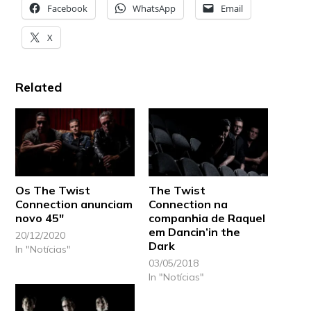
Facebook
WhatsApp
Email
X
Related
Os The Twist
The Twist
Connection anunciam
Connection na
novo 45″
companhia de Raquel
em Dancin’in the
20/12/2020
Dark
In "Notícias"
03/05/2018
In "Notícias"