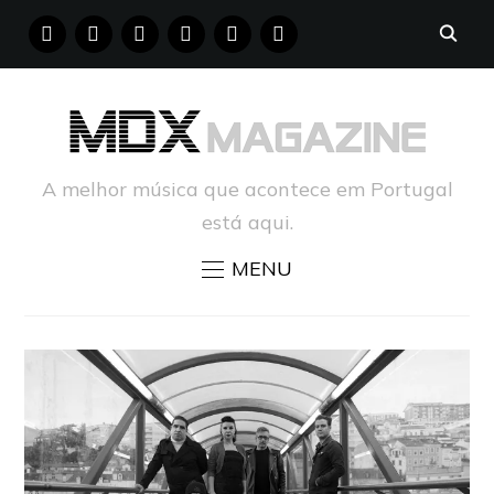
FACEBOOK
INSTAGRAM
YOUTUBE
X
PINTEREST
TUMBLR
A melhor música que acontece em Portugal
está aqui.
MENU