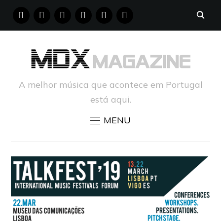
FACEBOOK
INSTAGRAM
YOUTUBE
X
PINTEREST
TUMBLR
A melhor música que acontece em Portugal
está aqui.
MENU