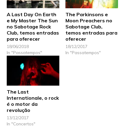
A Last Day On Earth
The Parkinsons e
e My Master The Sun
Moon Preachers no
no Sabotage Rock
Sabotage Club,
Club, temos entradas
temos entradas para
para oferecer
oferecer
18/06/2018
18/12/2017
In "Passatempos"
In "Passatempos"
The Last
Internationale, o rock
é o motor da
revolução
13/12/2017
In "Concertos"