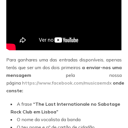
Para ganhares uma das entradas disponíveis, apenas
terás que ser um dos dois primeiros
a enviar-nos uma
mensagem
pela nossa
página
https://www.facebook.com/musicaemdx
onde
conste:
A frase
“The Last Internationale no Sabotage
Rock Club em Lisboa”
O nome da vocalista da banda
O teu nome e nº de cartão de cidadão.