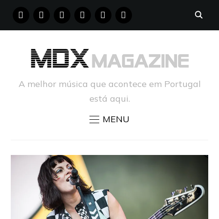
FACEBOOK
INSTAGRAM
YOUTUBE
X
PINTEREST
TUMBLR
A melhor música que acontece em Portugal
está aqui.
MENU