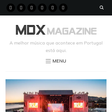
FACEBOOK
INSTAGRAM
YOUTUBE
X
PINTEREST
TUMBLR
A melhor música que acontece em Portugal
está aqui.
MENU