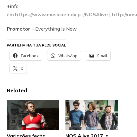
+info
em
https://www.musicaemdx.pt/NOSAlive
|
http://nos
Promotor
– Everything Is New
PARTILHA NA TUA REDE SOCIAL
Facebook
WhatsApp
Email
X
Related
Variações fecha
NOS Alive 2017, a