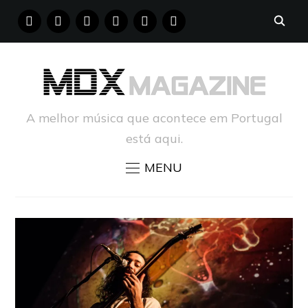
FACEBOOK
INSTAGRAM
YOUTUBE
X
PINTEREST
TUMBLR
A melhor música que acontece em Portugal
está aqui.
MENU