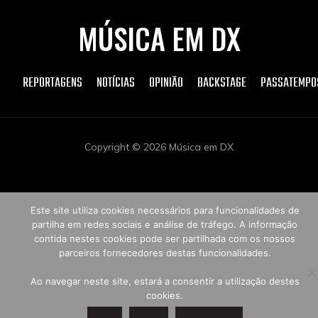
MÚSICA EM DX
REPORTAGENS
NOTÍCIAS
OPINIÃO
BACKSTAGE
PASSATEMPO
Copyright © 2026 Música em DX
Este site utiliza cookies necessários para funcionalidades de
partilha em redes sociais e análise de tráfego. A informação
contida nestes cookies pode ser partilhada com os nossos
parceiros fornecedores destas funcionalidades.
Ao navegar neste site, estará a consentir a utilização destes
cookies.