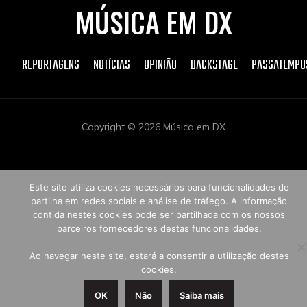
MÚSICA EM DX
REPORTAGENS
NOTÍCIAS
OPINIÃO
BACKSTAGE
PASSATEMPO
Copyright © 2026 Música em DX
Este site utiliza cookies necessários para funcionalidades de
partilha em redes sociais e análise de tráfego. A informação
contida nestes cookies pode ser partilhada com os nossos
parceiros fornecedores destas funcionalidades.
Ao navegar neste site, estará a consentir a utilização destes
cookies.
OK
Não
Saiba mais