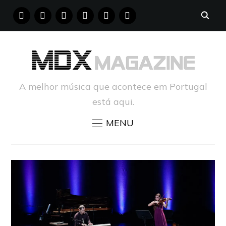
FACEBOOK
INSTAGRAM
YOUTUBE
X
PINTEREST
TUMBLR
A melhor música que acontece em Portugal
está aqui.
MENU