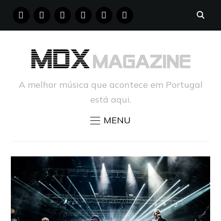
FACEBOOK
INSTAGRAM
YOUTUBE
X
PINTEREST
TUMBLR
A melhor música que acontece em Portugal
está aqui.
MENU