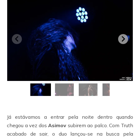
Já estávamos a entrar pela noite dentro quando
chegou a vez dos
Asimov
subirem ao palco. Com Truth
acabado de sair, o duo lançou-se na busca pela