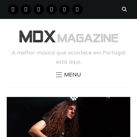
FACEBOOK
INSTAGRAM
YOUTUBE
X
PINTEREST
TUMBLR
A melhor música que acontece em Portugal
está aqui.
MENU