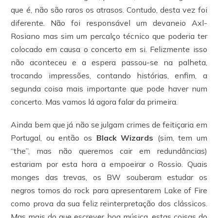
que é, não são raros os atrasos. Contudo, desta vez foi
diferente. Não foi responsável um devaneio Axl-
Rosiano mas sim um percalço técnico que poderia ter
colocado em causa o concerto em si. Felizmente isso
não aconteceu e a espera passou-se na palheta,
trocando impressões, contando histórias, enfim, a
segunda coisa mais importante que pode haver num
concerto. Mas vamos lá agora falar da primeira.
Ainda bem que já não se julgam crimes de feitiçaria em
Portugal, ou então os
Black Wizards
(sim, tem um
“the”, mas não queremos cair em redundâncias)
estariam por esta hora a empoeirar o Rossio. Quais
monges das trevas, os BW souberam estudar os
negros tomos do rock para apresentarem Lake of Fire
como prova da sua feliz reinterpretação dos clássicos.
Mas mais do que escrever boa música, estas coisas do