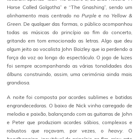
Horse Called Golgotha” e “The Gnashing”, sendo um
alinhamento mais centrado no
Purple
e no
Yellow &
Green
. De qualquer das formas, o público acompanhou
todas as músicas do princípio ao fim do concerto,
gritando em tom emocionado as letras. Algo que deu
algum jeito ao vocalista John Baizley que ia perdendo a
força da voz ao longo do espectáculo. O jogo de luzes
foi sempre acompanhando as várias tonalidades dos
álbuns construindo, assim, uma cerimónia ainda mais
grandiosa.
A noite foi composta por acordes sublimes e batidas
engrandecedoras. O baixo de Nick vinha carregado de
melodia e paixão, balançando com as guitarras de John
e Peter que produziam acordes sábios, complexos e
robustos que roçavam, por vezes, o
heavy
. O
headbanging,
inevitável do princípio ao fim, criou arte