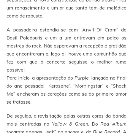
um renascimento e um ar que tanto tem de melódico
como de robusto.
A passadeira estendia-se com “Anvil Of Crom” de
Basil Poledouris e um a um entravam em palco os
mestres do rock. Não esperavam a recepção e gratidão
que encontraram e, logo ai, houve uma comunhão que
fez com que o concerto seguisse o melhor rumo
possível.
Para início, a apresentação do
Purple
, lançado no final
do ano passado: “Kerosene”, “Morningstar” e “Shock
Me” encheram os corações como se do primeiro amor
se tratasse.
De seguida, a revisitação pelas outras cores da banda
mais centradas no
Yellow & Green
. Do
Red Album
tocaram apenas “Isak” no
encore
e, do
Blue Record
“A