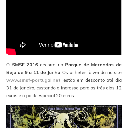
O
SMSF 2016
decorre no
Parque de Merendas de
Beja de 9 a 11 de Junho
. Os bilhetes, à venda no site
www.smsf-portugal.net
, estão em desconto até dia
31 de Janeiro, custando o ingresso para os três dias 12
euros e o pack especial 20 euros.