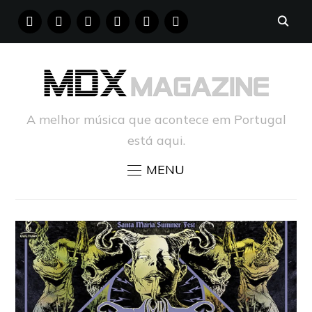
FACEBOOK
INSTAGRAM
YOUTUBE
X
PINTEREST
TUMBLR
A melhor música que acontece em Portugal
está aqui.
MENU