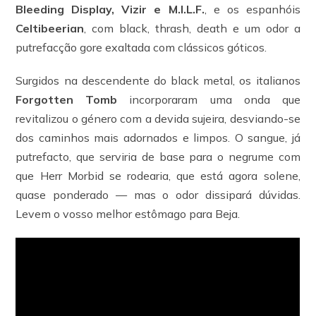
Bleeding Display, Vizir e M.I.L.F.
, e os espanhóis
Celtibeerian
, com black, thrash, death e um odor a
putrefacção gore exaltada com clássicos góticos.
Surgidos na descendente do black metal, os italianos
Forgotten Tomb
incorporaram uma onda que
revitalizou o género com a devida sujeira, desviando-se
dos caminhos mais adornados e limpos. O sangue, já
putrefacto, que serviria de base para o negrume com
que Herr Morbid se rodearia, que está agora solene,
quase ponderado — mas o odor dissipará dúvidas.
Levem o vosso melhor estômago para Beja.