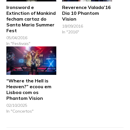
Ironsword e
Reverence Valada’16
Extinction of Mankind
Dia 10 Phantom
fecham cartaz do
Vision
Santa Maria Summer
18/09/2016
Fest
In "2016"
05/04/2016
In "Festivais"
“Where the Hell is
Heaven?” ecoou em
Lisboa com os
Phantom Vision
02/10/2025
In "Concertos"