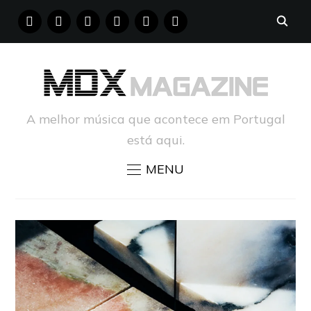
FACEBOOK
INSTAGRAM
YOUTUBE
X
PINTEREST
TUMBLR
A melhor música que acontece em Portugal
está aqui.
MENU