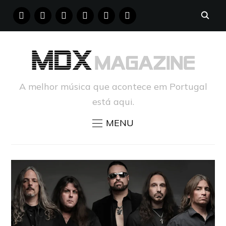
FACEBOOK
INSTAGRAM
YOUTUBE
X
PINTEREST
TUMBLR
A melhor música que acontece em Portugal
está aqui.
MENU