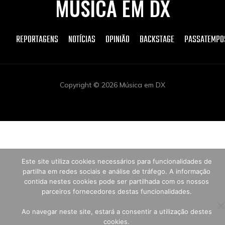
MÚSICA EM DX
REPORTAGENS
NOTÍCIAS
OPINIÃO
BACKSTAGE
PASSATEMPO
Copyright © 2026 Música em DX
Este site utiliza cookies necessários para funcionalidades de
partilha em redes sociais e análise de tráfego. A informação
contida nestes cookies pode ser partilhada com os nossos
parceiros fornecedores destas funcionalidades.
Ao navegar neste site, estará a consentir a utilização destes
cookies.