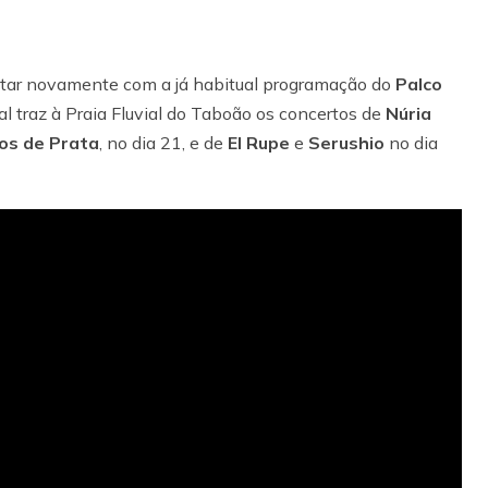
tar novamente com a já habitual programação do
Palco
val traz à Praia Fluvial do Taboão os concertos de
Núria
os de Prata
, no dia 21, e de
El Rupe
e
Serushio
no dia