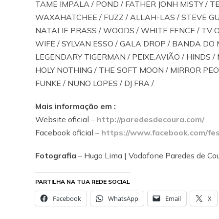
TAME IMPALA / POND / FATHER JONH MISTY / T
WAXAHATCHEE / FUZZ / ALLAH-LAS / STEVE G
NATALIE PRASS / WOODS / WHITE FENCE / TV ON
WIFE / SYLVAN ESSO / GALA DROP / BANDA DO
LEGENDARY TIGERMAN / PEIXE:AVIÃO / HINDS / 
HOLY NOTHING / THE SOFT MOON / MIRROR PEO
FUNKE / NUNO LOPES / DJ FRA /
Mais informação em :
Website oficial –
http://paredesdecoura.com/
Facebook oficial –
https://www.facebook.com/fe
Fotografia
– Hugo Lima | Vodafone Paredes de Co
PARTILHA NA TUA REDE SOCIAL
Facebook
WhatsApp
Email
X