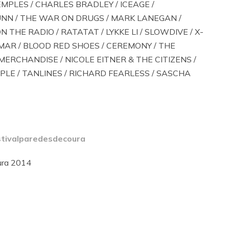
EMPLES / CHARLES BRADLEY / ICEAGE /
UNN / THE WAR ON DRUGS / MARK LANEGAN /
 THE RADIO / RATATAT / LYKKE LI / SLOWDIVE / X-
 MAR / BLOOD RED SHOES / CEREMONY / THE
MERCHANDISE / NICOLE EITNER & THE CITIZENS /
PLE / TANLINES / RICHARD FEARLESS / SASCHA
stivalparedesdecoura
ura 2014