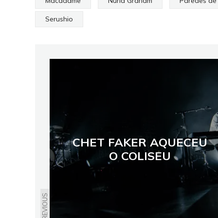
Macadame
Núria Graham
Paredes de
Serushio
CHET FAKER AQUECEU
O COLISEU
PREVIOUS