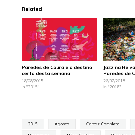
Related
Paredes de Coura é o destino
Jazz na Relv
certo desta semana
Paredes de 
18/08/2015
26/07/2018
In "2015"
In "2018"
2015
Agosto
Cartaz Completo