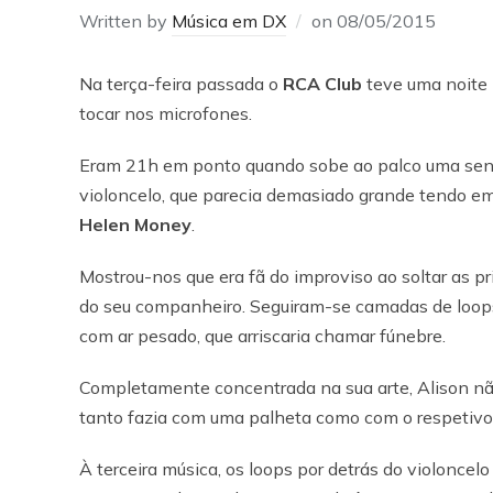
Written by
Música em DX
on
08/05/2015
Na terça-feira passada o
RCA Club
teve uma noite 
tocar nos microfones.
Eram 21h em ponto quando sobe ao palco uma se
violoncelo, que parecia demasiado grande tendo em c
Helen Money
.
Mostrou-nos que era fã do improviso ao soltar as p
do seu companheiro. Seguiram-se camadas de loops
com ar pesado, que arriscaria chamar fúnebre.
Completamente concentrada na sua arte, Alison não
tanto fazia com uma palheta como com o respetivo 
À terceira música, os loops por detrás do violonce