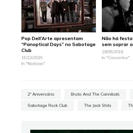
Pop Dell’Arte apresentam
Não há festa
“Panoptical Days” no Sabotage
sem soprar a
Club
18/05/2016
15/12/2015
In "Concertos"
In "Notícias"
2º Aniversário
Bruto And The Cannibals
Sabotage Rock Club
The Jack Shits
Th