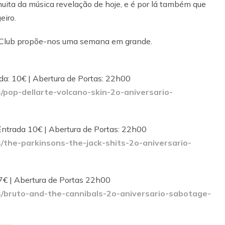
 muita da música revelação de hoje, e é por lá também que
eiro.
k Club propõe-nos uma semana em grande.
da: 10€ | Abertura de Portas: 22h00
pop-dellarte-volcano-skin-2o-aniversario-
Entrada 10€ | Abertura de Portas: 22h00
the-parkinsons-the-jack-shits-2o-aniversario-
 7€ | Abertura de Portas 22h00
/bruto-and-the-cannibals-2o-aniversario-sabotage-