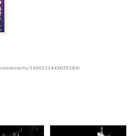
.com/events/1400211443635184/