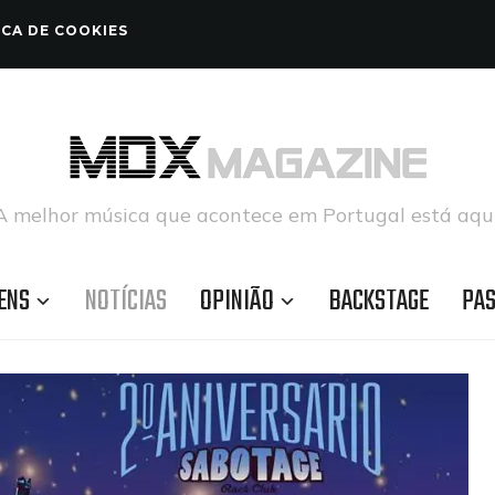
ICA DE COOKIES
A melhor música que acontece em Portugal está aqui
ENS
NOTÍCIAS
OPINIÃO
BACKSTAGE
PA