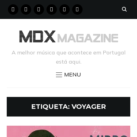
FACEBOOK
INSTAGRAM
YOUTUBE
X
PINTEREST
TUMBLR
A melhor música que acontece em Portugal
está aqui.
MENU
ETIQUETA:
VOYAGER