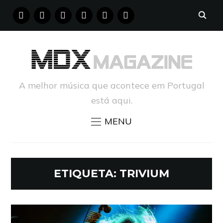
FACEBOOK
INSTAGRAM
YOUTUBE
X
PINTEREST
TUMBLR
A melhor música que acontece em Portugal
está aqui.
MENU
ETIQUETA:
TRIVIUM