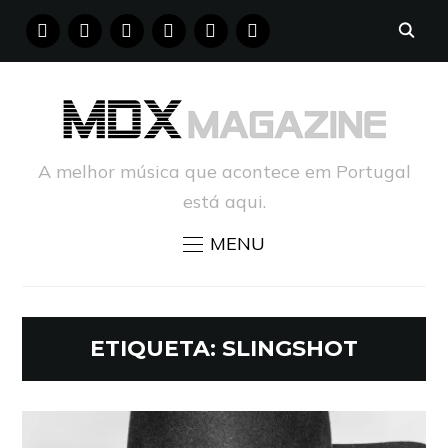
FACEBOOK
INSTAGRAM
YOUTUBE
X
PINTEREST
TUMBLR
A melhor música que acontece em Portugal
está aqui.
MENU
ETIQUETA:
SLINGSHOT