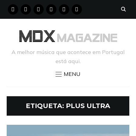
FACEBOOK
INSTAGRAM
YOUTUBE
X
PINTEREST
TUMBLR
A melhor música que acontece em Portugal
está aqui.
MENU
ETIQUETA:
PLUS ULTRA