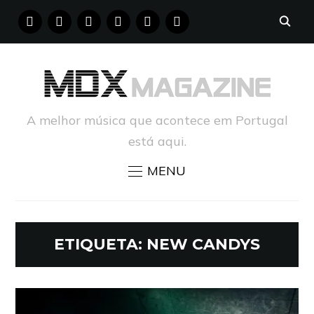
FACEBOOK
INSTAGRAM
YOUTUBE
X
PINTEREST
TUMBLR
A melhor música que acontece em Portugal
está aqui.
MENU
ETIQUETA:
NEW CANDYS