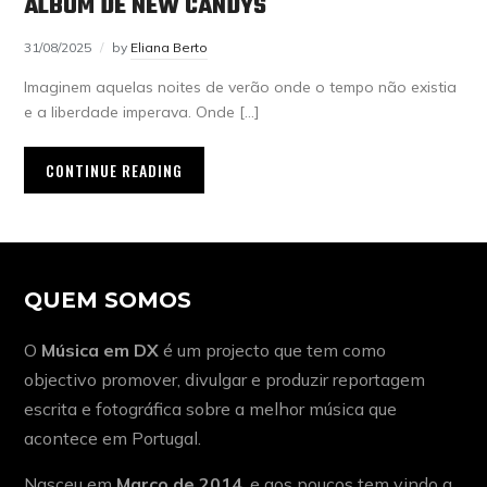
ÁLBUM DE NEW CANDYS
31/08/2025
by
Eliana Berto
Imaginem aquelas noites de verão onde o tempo não existia
e a liberdade imperava. Onde […]
CONTINUE READING
QUEM SOMOS
O
Música em DX
é um projecto que tem como
objectivo promover, divulgar e produzir reportagem
escrita e fotográfica sobre a melhor música que
acontece em Portugal.
Nasceu em
Março de 2014
, e aos poucos tem vindo a