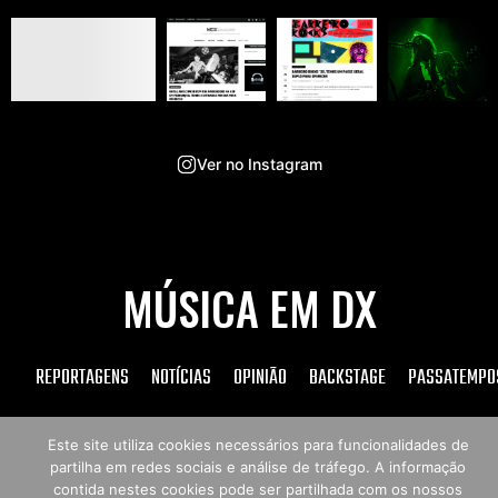
Ver no Instagram
MÚSICA EM DX
REPORTAGENS
NOTÍCIAS
OPINIÃO
BACKSTAGE
PASSATEMPO
Este site utiliza cookies necessários para funcionalidades de
partilha em redes sociais e análise de tráfego. A informação
Copyright © 2026 Música em DX
contida nestes cookies pode ser partilhada com os nossos