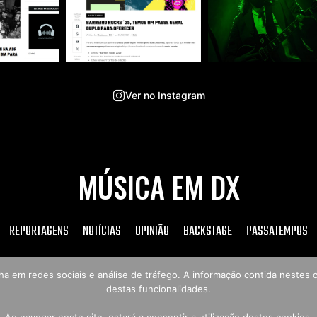
Ver no Instagram
MÚSICA EM DX
REPORTAGENS
NOTÍCIAS
OPINIÃO
BACKSTAGE
PASSATEMPOS
tilha em redes sociais e análise de tráfego. A informação contida neste
destas funcionalidades.
Copyright © 2026 Música em DX