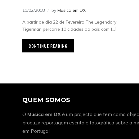
11/02/2018
by
Música em DX
A partir de dia 22 de Fevereiro The Legendary
Tigerman percorre 10 cidades do país com […]
CONTINUE READING
QUEM SOMOS
O
Música em DX
é um projecto que tem como object
produzir reportagem escrita e fotográfica sobre a 
em Portugal.