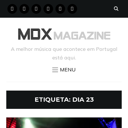
FACEBOOK
INSTAGRAM
YOUTUBE
X
PINTEREST
TUMBLR
A melhor música que acontece em Portugal
está aqui.
MENU
ETIQUETA:
DIA 23