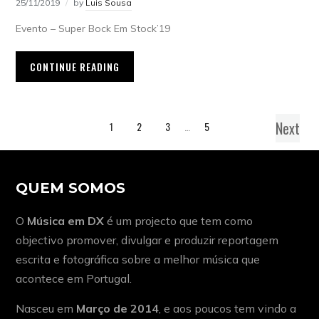
25/11/2019
by
Luis Sousa
Evento – Super Bock Em Stock’19
CONTINUE READING
Next
1
2
3
…
5
QUEM SOMOS
O
Música em DX
é um projecto que tem como
objectivo promover, divulgar e produzir reportagem
escrita e fotográfica sobre a melhor música que
acontece em Portugal.
Nasceu em
Março de 2014
, e aos poucos tem vindo a