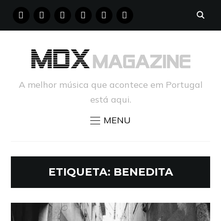
FACEBOOK
INSTAGRAM
YOUTUBE
X
PINTEREST
TUMBLR
A melhor música que acontece em Portugal
está aqui.
MENU
ETIQUETA:
BENEDITA