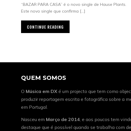
“BAZAR PARA CASA” é o novo single de Hause Plants.
Este novo single que confirma […]
CONTINUE READING
QUEM SOMOS
O
Música em DX
é um projecto que tem como object
produzir reportagem escrita e fotográfica sobre a 
em Portugal.
Nasceu em
Março de 2014
, e aos poucos tem vind
destaque que é possível quando se trabalha com de