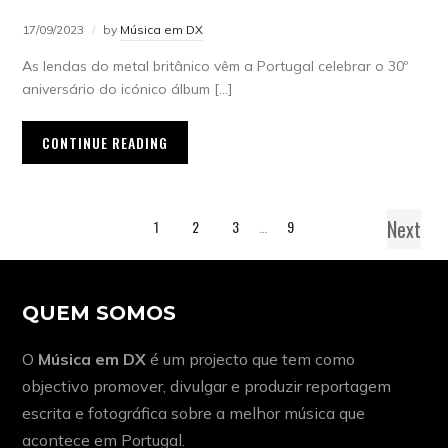
17/09/2023
by
Música em DX
As lendas do metal britânico vêm a Portugal celebrar o 30º
aniversário do icónico álbum […]
CONTINUE READING
Next
1
2
3
…
9
QUEM SOMOS
O
Música em DX
é um projecto que tem como
objectivo promover, divulgar e produzir reportagem
escrita e fotográfica sobre a melhor música que
acontece em Portugal.