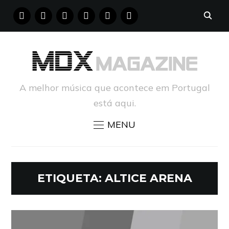
FACEBOOK
INSTAGRAM
YOUTUBE
X
PINTEREST
TUMBLR
A melhor música que acontece em Portugal
está aqui.
MENU
ETIQUETA:
ALTICE ARENA