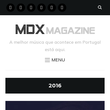
FACEBOOK
INSTAGRAM
YOUTUBE
X
PINTEREST
TUMBLR
A melhor música que acontece em Portugal
está aqui.
MENU
2016